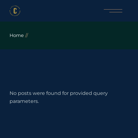
Skip
to
the
content
Home
No posts were found for provided query
parameters.